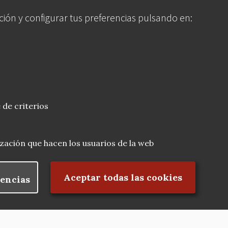
ción y configurar tus preferencias pulsando en:
 de criterios
lización que hacen los usuarios de la web
Rechazar el consentimiento
Aceptar todas las cookies
encias