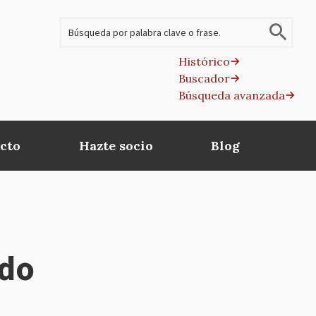
Buscar
Histórico
Buscador
B
Búsqueda avanzada
av
cto
Hazte socio
Blog
edo