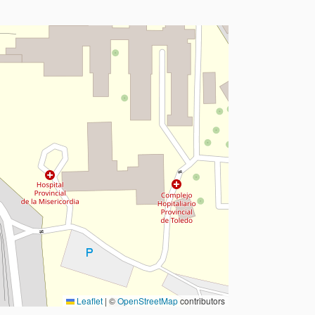
Leaflet
|
©
OpenStreetMap
contributors