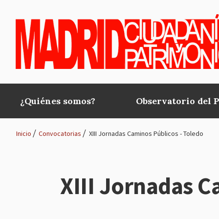
Pasar al contenido principal
¿Quiénes somos?
Observatorio del 
Main
navigation
Inicio
Convocatorias
XIII Jornadas Caminos Públicos - Toledo
Ruta
de
XIII Jornadas C
navegación