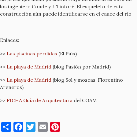
los ingeniero Conde y J. Tintoré. El esqueleto de esta
construcción aún puede identificarse en el cauce del río
Enlaces:
>>
Las piscinas perdidas
(El País)
>>
La playa de Madrid
(blog Pasión por Madrid)
>>
La playa de Madrid
(blog Sol y moscas, Florentino
Areneros)
>>
FICHA Guía de Arquitectura
del COAM
S
F
T
E
Pi
h
a
w
m
nt