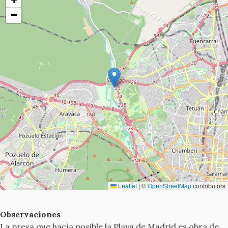
−
Leaflet
|
©
OpenStreetMap
contributors
Observaciones
La presa que hacía posible la Playa de Madrid es obra de