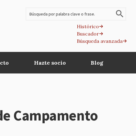
Buscar
Histórico
Buscador
B
Búsqueda avanzada
av
cto
Hazte socio
Blog
s de Campamento