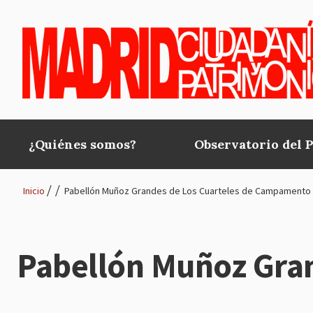
Pasar al contenido principal
¿Quiénes somos?
Observatorio del 
Main
navigation
Inicio
Pabellón Muñoz Grandes de Los Cuarteles de Campamento
Ruta
de
Pabellón Muñoz Gra
navegación