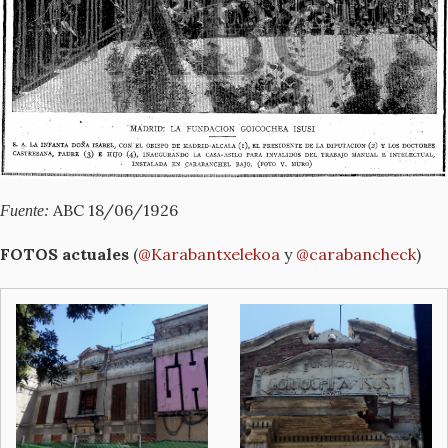
ABC 18/06/1926
Fuente:
FOTOS actuales
(
@Karabantxelekoa
y
@carabancheck
)