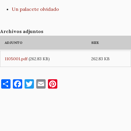
Un palacete olvidado
Archivos adjuntos
ADJUNTO
SIZE
1105001.pdf
(262.83 KB)
262.83 KB
S
F
T
E
Pi
h
a
w
m
nt
ar
c
it
ai
er
e
e
te
l
es
b
r
t
o