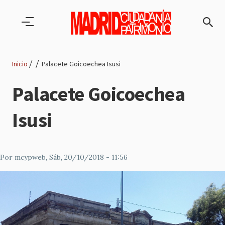
Pasar al contenido principal
Inicio
Palacete Goicoechea Isusi
Ruta
Palacete Goicoechea
de
Isusi
navegación
Por
mcypweb
, Sáb, 20/10/2018 - 11:56