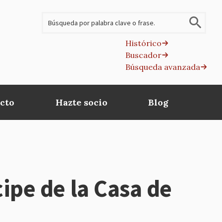
Buscar
Histórico
Buscador
B
Búsqueda avanzada
av
cto
Hazte socio
Blog
cipe de la Casa de