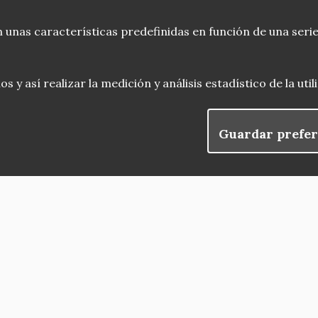
 unas características predefinidas en función de una serie
 y así realizar la medición y análisis estadístico de la uti
Guardar prefer
blog
Menu
observatorio del patrimonio
convocatorias
Footer