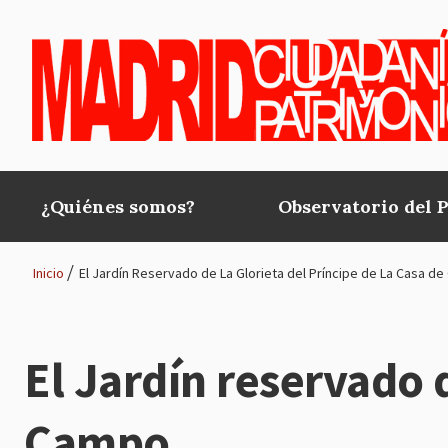
Pasar al contenido principal
¿Quiénes somos?
Observatorio del 
Main
navigation
Inicio
El Jardín Reservado de La Glorieta del Príncipe de La Casa d
Ruta
de
El Jardín reservado d
navegación
Campo