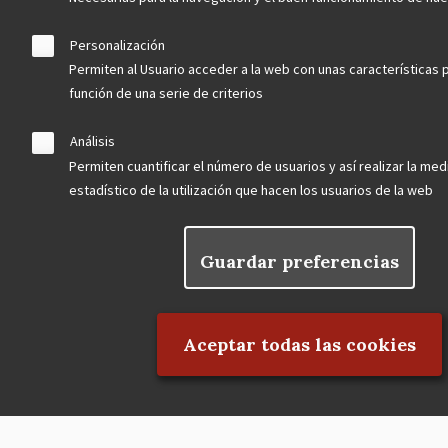
blog
Personalización
Permiten al Usuario acceder a la web con unas características 
Menu
observatorio del patrimonio
función de una serie de criterios
Footer
convocatorias
Análisis
Permiten cuantificar el número de usuarios y así realizar la medi
estadístico de la utilización que hacen los usuarios de la web
buscador avanzado
Nuestras redes
Guardar preferencias
Rechazar el consentimiento
Aceptar todas las cookies