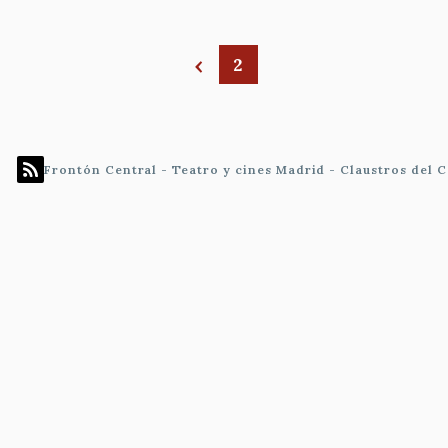
2
Paginación
Frontón Central - Teatro y cines Madrid - Claustros del 