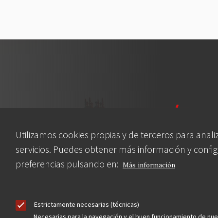
Utilizamos cookies propias y de terceros para anali
servicios. Puedes obtener más información y config
preferencias pulsando en:
Asociación en defensa del Patrimonio
Más información
Histórico, Artístico, Cultural, Social y
Natural de la Comunidad de Madrid
Estrictamente necesarias (técnicas)
Necesarias para la navegación y el buen funcionamiento de nu