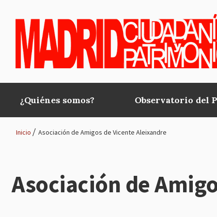
Pasar al contenido principal
¿Quiénes somos?
Observatorio del 
Main
navigation
Inicio
Asociación de Amigos de Vicente Aleixandre
Ruta
de
Asociación de Amigo
navegación