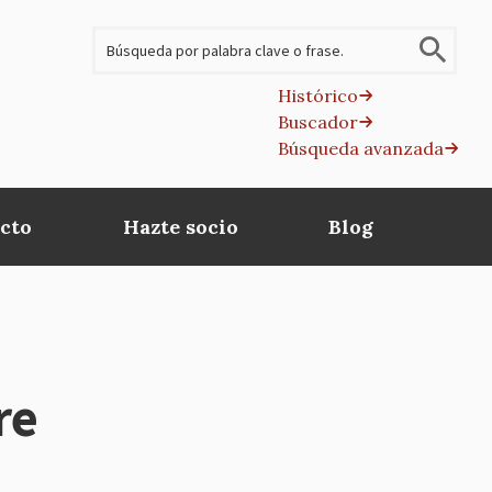
Buscar
Histórico
Buscador
B
Búsqueda avanzada
av
cto
Hazte socio
Blog
re