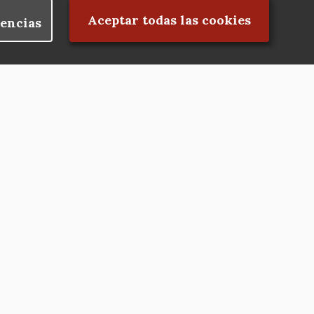
Rechazar el consentimiento
Aceptar todas las cookies
encias
Nuestras redes
Hazte socio