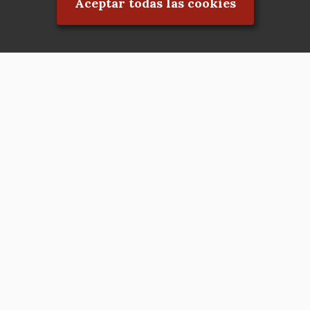
Aceptar todas las cookies
Asociación en defensa del Patrimonio
Histórico, Artístico, Cultural, Social y
Natural de la Comunidad de Madrid