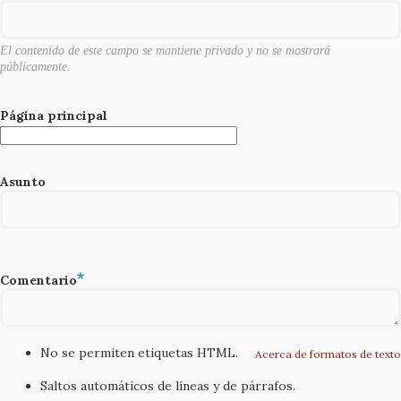
k
El contenido de este campo se mantiene privado y no se mostrará
públicamente.
Página principal
Asunto
Comentario
No se permiten etiquetas HTML.
Acerca de formatos de texto
Saltos automáticos de líneas y de párrafos.