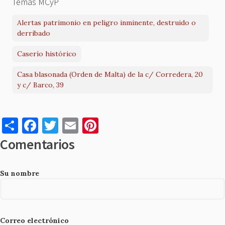
Temas MCyP
Alertas patrimonio en peligro inminente, destruido o
derribado
Caserío histórico
Casa blasonada (Orden de Malta) de la c/ Corredera, 20
y c/ Barco, 39
S
F
T
E
Pi
h
a
w
m
nt
Comentarios
ar
c
it
ai
er
e
e
te
l
es
Su nombre
b
r
t
o
o
Correo electrónico