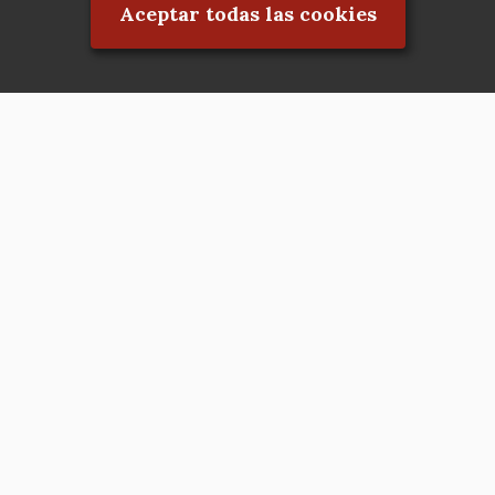
Aceptar todas las cookies
Asociación en defensa del Patrimonio
Histórico, Artístico, Cultural, Social y
Natural de la Comunidad de Madrid