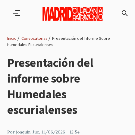
Pasar al contenido principal
Inicio
Convocatorias
Presentación del Informe Sobre
Humedales Escurialenses
Ruta
Presentación del
de
informe sobre
navegación
Humedales
escurialenses
Por
joaquin
, Jue, 11/06/2026 - 12:54