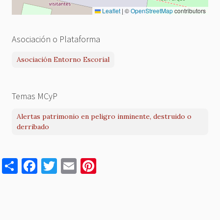
Leaflet
|
©
OpenStreetMap
contributors
Asociación o Plataforma
Asociación Entorno Escorial
Temas MCyP
Alertas patrimonio en peligro inminente, destruido o
derribado
S
F
T
E
Pi
h
a
w
m
nt
ar
c
it
ai
er
e
e
te
l
es