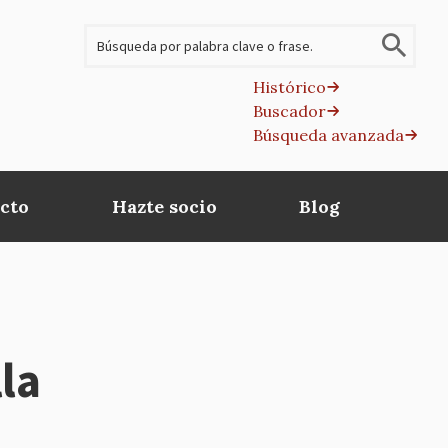
Buscar
Histórico
Buscador
B
Búsqueda avanzada
av
cto
Hazte socio
Blog
la