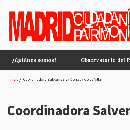
Pasar al contenido principal
¿Quiénes somos?
Observatorio del 
Main
navigation
Inicio
Coordinadora Salvemos La Dehesa de La Villa
Ruta
de
Coordinadora Salvem
navegación