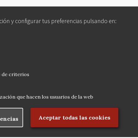
ción y configurar tus preferencias pulsando en:
 de criterios
lización que hacen los usuarios de la web
Rechazar el consentimiento
Aceptar todas las cookies
encias