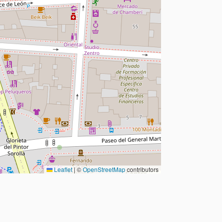
Leaflet
|
©
OpenStreetMap
contributors