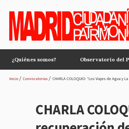
Pasar al contenido principal
¿Quiénes somos?
Observatorio del 
Main
navigation
Inicio
Convocatorias
CHARLA COLOQUIO: “Los Viajes de Agua y La L
Ruta
de
CHARLA COLOQUIO
navegación
recuperación de