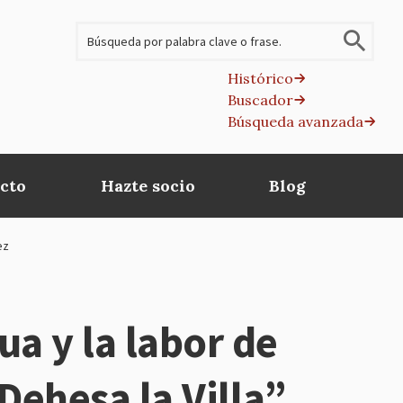
Buscar
Histórico
Buscador
B
Búsqueda avanzada
av
cto
Hazte socio
Blog
íez
a y la labor de
Dehesa la Villa”