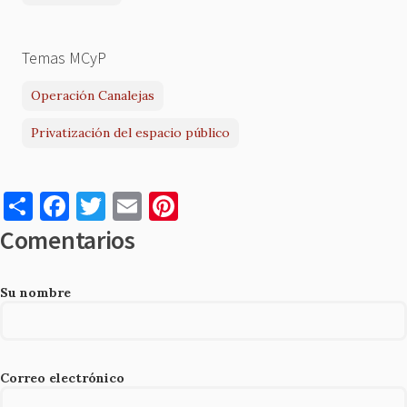
Temas MCyP
Operación Canalejas
Privatización del espacio público
S
F
T
E
Pi
h
a
w
m
nt
Comentarios
ar
c
it
ai
er
e
e
te
l
es
Su nombre
b
r
t
o
o
Correo electrónico
k