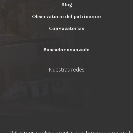
blog
Menu
observatorio del patrimonio
Footer
convocatorias
buscador avanzado
Nuestras redes
Utilizamos cookies propias y de terceros para anali