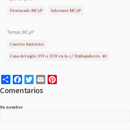
Destacado MCyP
Informes MCyP
Temas MCyP
Caserío histórico
Casa del siglo XVI o XVII en la c/ Embajadores, 40
S
F
T
E
Pi
h
a
w
m
nt
Comentarios
ar
c
it
ai
er
e
e
te
l
es
Su nombre
b
r
t
o