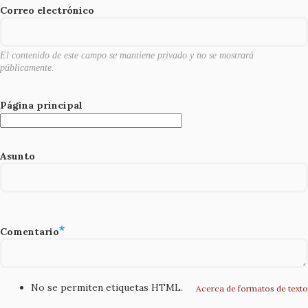
o
Correo electrónico
k
El contenido de este campo se mantiene privado y no se mostrará
públicamente.
Página principal
Asunto
Comentario
No se permiten etiquetas HTML.
Acerca de formatos de texto