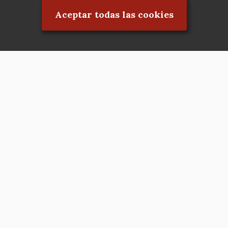
Aceptar todas las cookies
Asociación en defensa del Patrimonio
Histórico, Artístico, Cultural, Social y
Natural de la Comunidad de Madrid