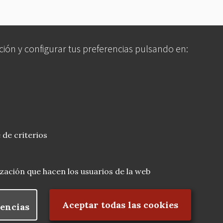
ción y configurar tus preferencias pulsando en:
 de criterios
lización que hacen los usuarios de la web
Rechazar el consentimiento
Aceptar todas las cookies
encias