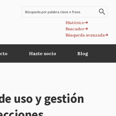
Buscar
Histórico
Buscador
B
Búsqueda avanzada
av
cto
Hazte socio
Blog
de uso y gestión
lecciones