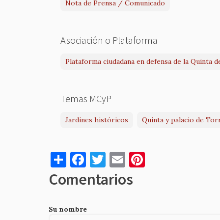
Nota de Prensa / Comunicado
Asociación o Plataforma
Plataforma ciudadana en defensa de la Quinta d
Temas MCyP
Jardines históricos
Quinta y palacio de Tor
S
F
T
E
Pi
h
a
w
m
nt
Comentarios
ar
c
it
ai
er
e
e
te
l
es
Su nombre