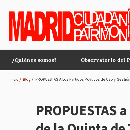
Pasar al contenido principal
¿Quiénes somos?
Observatorio del 
Main
navigation
Inicio
Blog
PROPUESTAS A Los Partidos Políticos de Uso y Gestión 
Ruta
de
PROPUESTAS a lo
navegación
de la Quinta de 