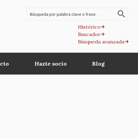
Buscar
Histórico
Buscador
B
Búsqueda avanzada
av
cto
Hazte socio
Blog