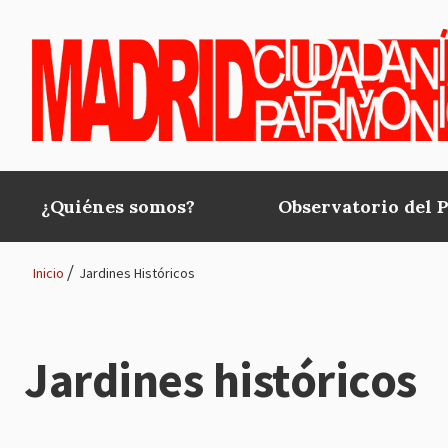
Pasar al contenido principal
¿Quiénes somos?
Observatorio del 
Main
navigation
Inicio
Jardines Históricos
Ruta
de
Jardines históricos
navegación