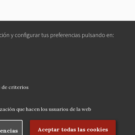
ción y configurar tus preferencias pulsando en:
 de criterios
lización que hacen los usuarios de la web
Rechazar el consentimiento
Aceptar todas las cookies
encias