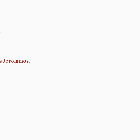
I
os Jerónimos.