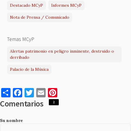
Destacado MCyP
Informes MCyP
Nota de Prensa / Comunicado
Temas MCyP
Alertas patrimonio en peligro inminente, destruido o
derribado
Palacio de la Música
S
F
T
E
Pi
h
a
w
m
nt
Comentarios
2
ar
c
it
ai
er
e
e
te
l
es
Su nombre
b
r
t