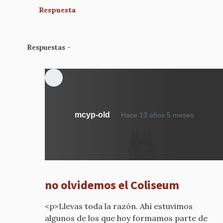
Respuesta
Respuestas
En
mcyp-old
Hace 13 años 5 meses
respue
a
y
no
olvide
no olvidemos el Coliseum
el
cine-
<p>Llevas toda la razón. Ahí estuvimos
teatro
algunos de los que hoy formamos parte de
por