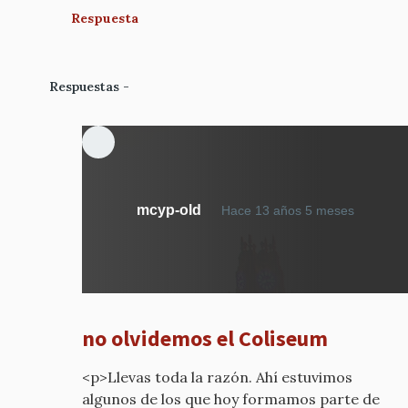
Respuesta
Respuestas
En
mcyp-old
Hace 13 años 5 meses
respue
a
y
no
olvide
no olvidemos el Coliseum
el
cine-
<p>Llevas toda la razón. Ahí estuvimos
teatro
algunos de los que hoy formamos parte de
por