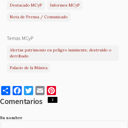
Destacado MCyP
Informes MCyP
Nota de Prensa / Comunicado
Temas MCyP
Alertas patrimonio en peligro inminente, destruido o
derribado
Palacio de la Música
S
F
T
E
Pi
h
a
w
m
nt
Comentarios
2
ar
c
it
ai
er
e
e
te
l
es
Su nombre
b
r
t