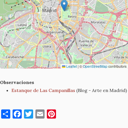
Leaflet
|
©
OpenStreetMap
contributors
Observaciones
Estanque de Las Campanillas
(Blog - Arte en Madrid)
S
F
T
E
Pi
h
a
w
m
nt