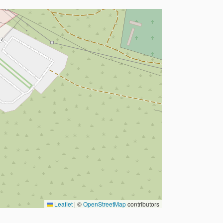
Leaflet
|
©
OpenStreetMap
contributors