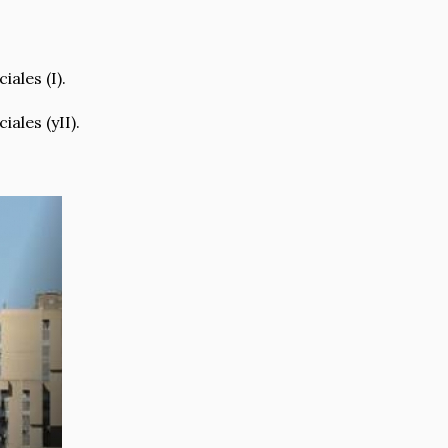
ales (I).
ales (yII).