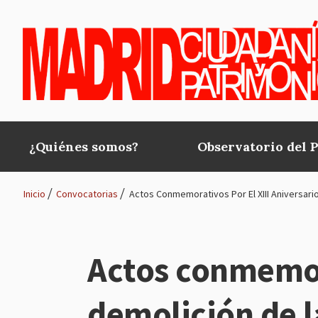
Pasar al contenido principal
¿Quiénes somos?
Observatorio del 
Main
navigation
Inicio
Convocatorias
Actos Conmemorativos Por El XIII Aniversari
Ruta
de
Actos conmemora
navegación
demolición de l