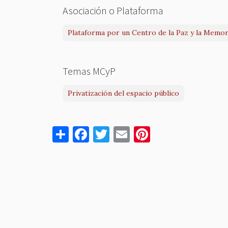
Asociación o Plataforma
Plataforma por un Centro de la Paz y la Memori
Temas MCyP
Privatización del espacio público
S
F
T
E
Pi
h
a
w
m
nt
ar
c
it
ai
er
e
e
te
l
es
b
r
t
o