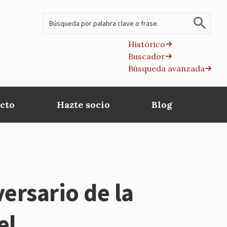
Buscar
Histórico
Buscador
B
Búsqueda avanzada
av
cto
Hazte socio
Blog
ersario de la
el