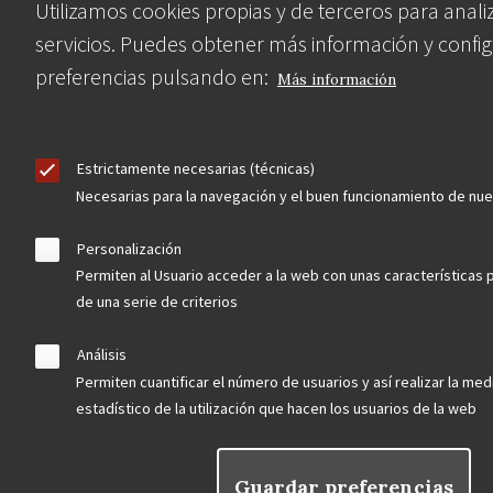
Utilizamos cookies propias y de terceros para anali
servicios. Puedes obtener más información y config
Contacta
preferencias pulsando en:
Más información
Hazte socio
Estrictamente necesarias (técnicas)
Necesarias para la navegación y el buen funcionamiento de nu
Personalización
Permiten al Usuario acceder a la web con unas características 
Aviso Legal
Política de privacidad
Política de Cookies
de una serie de criterios
Menú
Análisis
legal
Permiten cuantificar el número de usuarios y así realizar la medi
estadístico de la utilización que hacen los usuarios de la web
Guardar preferencias