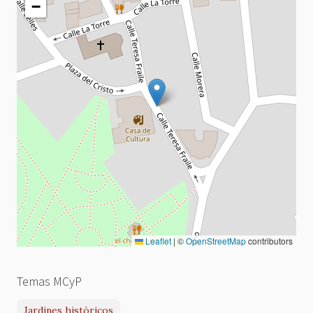
−
Leaflet
|
©
OpenStreetMap
contributors
Temas MCyP
Jardines históricos