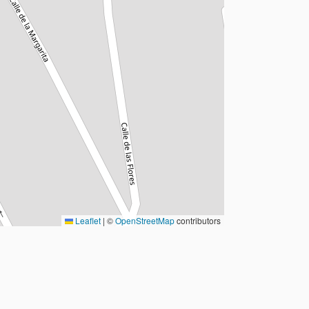
Leaflet
|
©
OpenStreetMap
contributors