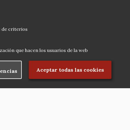
 de criterios
lización que hacen los usuarios de la web
Rechazar el consentimiento
Aceptar todas las cookies
encias
Nuestras redes