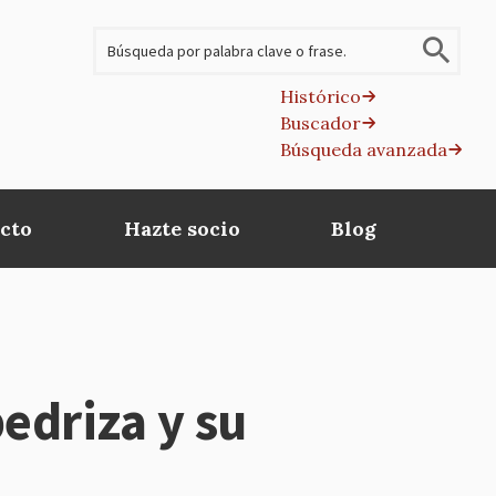
Buscar
Histórico
Buscador
B
Búsqueda avanzada
av
cto
Hazte socio
Blog
edriza y su