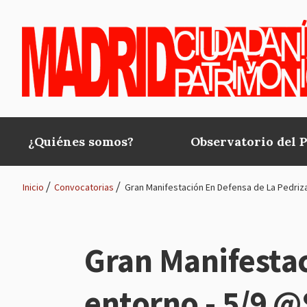
Pasar al contenido principal
¿Quiénes somos?
Observatorio del 
Main
navigation
Inicio
Convocatorias
Gran Manifestación En Defensa de La Pedriz
Ruta
de
Gran Manifestac
navegación
entorno - 5/9 