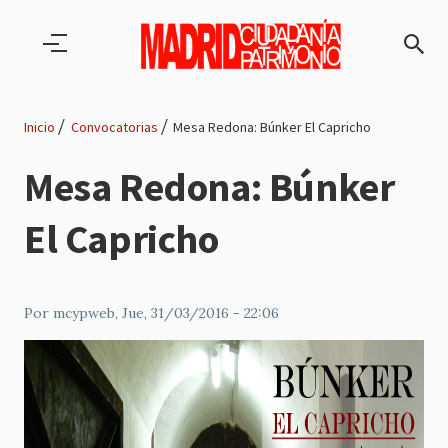
Pasar al contenido principal
Inicio
Convocatorias
Mesa Redona: Búnker El Capricho
Ruta
Mesa Redona: Búnker
de
El Capricho
navegación
Por
mcypweb
, Jue, 31/03/2016 - 22:06