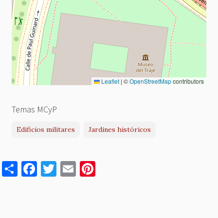
Leaflet
|
©
OpenStreetMap
contributors
Temas MCyP
Edificios militares
Jardines históricos
S
F
T
E
Pi
h
a
w
m
nt
ar
c
it
ai
er
e
e
te
l
es