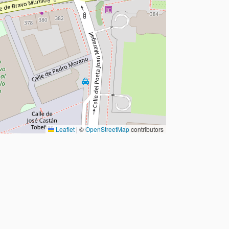
Leaflet
|
©
OpenStreetMap
contributors