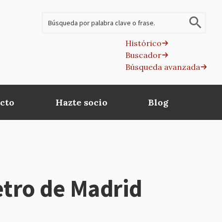
Buscar
Histórico
Buscador
B
Búsqueda avanzada
av
cto
Hazte socio
Blog
tro de Madrid