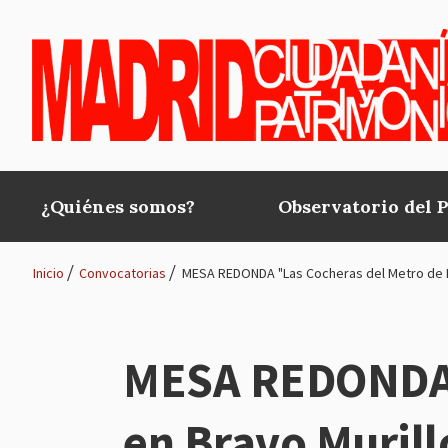
Pasar al contenido principal
¿Quiénes somos?
Observatorio del 
Main
navigation
Inicio
Convocatorias
MESA REDONDA "Las Cocheras del Metro de M
Ruta
de
MESA REDONDA "
navegación
en Bravo Murill