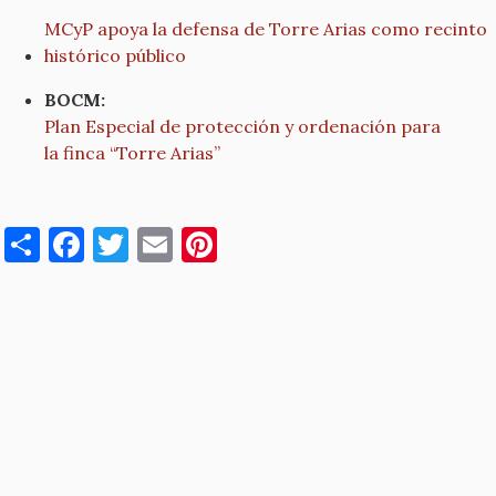
MCyP apoya la defensa de Torre Arias como recinto
histórico público
BOCM:
Plan Especial de protección y ordenación para
la finca “Torre Arias”
S
F
T
E
Pi
h
a
w
m
nt
ar
c
it
ai
er
e
e
te
l
es
b
r
t
o
o
k