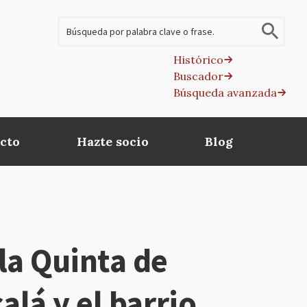
Buscar
Histórico
Buscador
B
Búsqueda avanzada
av
cto
Hazte socio
Blog
la Quinta de
alá y el barrio