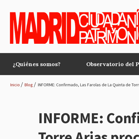
Pasar al contenido principal
¿Quiénes somos?
Observatorio del 
Main
navigation
Inicio
Blog
INFORME: Confirmado, Las Farolas de La Quinta de Torre
Ruta
de
INFORME: Confir
navegación
Torre Arias proc