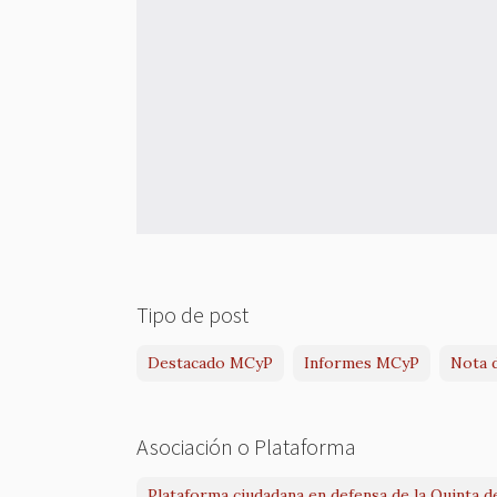
Tipo de post
Destacado MCyP
Informes MCyP
Nota 
Asociación o Plataforma
Plataforma ciudadana en defensa de la Quinta d