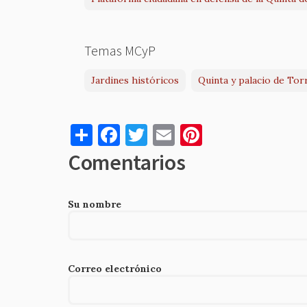
Temas MCyP
Jardines históricos
Quinta y palacio de Tor
S
F
T
E
Pi
h
a
w
m
nt
Comentarios
ar
c
it
ai
er
e
e
te
l
es
Su nombre
b
r
t
o
o
Correo electrónico
k