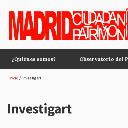
Pasar al contenido principal
¿Quiénes somos?
Observatorio del 
Main
navigation
Inicio
Investigart
Ruta
de
Investigart
navegación