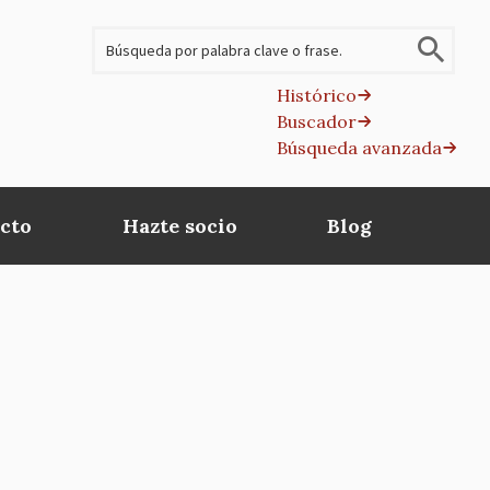
Buscar
Histórico
Buscador
B
Búsqueda avanzada
av
cto
Hazte socio
Blog