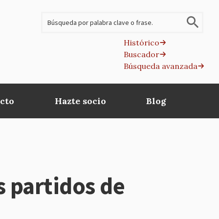
Buscar
Histórico
Buscador
B
Búsqueda avanzada
av
cto
Hazte socio
Blog
 partidos de