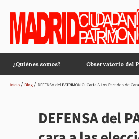
Pasar al contenido principal
¿Quiénes somos?
Observatorio del 
Main
navigation
Inicio
Blog
DEFENSA del PATRIMONIO: Carta A Los Partidos de Cara
Ruta
de
DEFENSA del PA
navegación
cara a las elecc