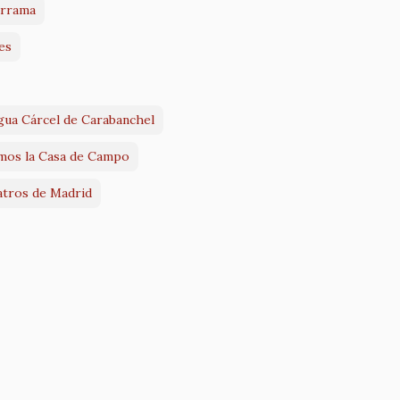
arrama
es
igua Cárcel de Carabanchel
emos la Casa de Campo
atros de Madrid