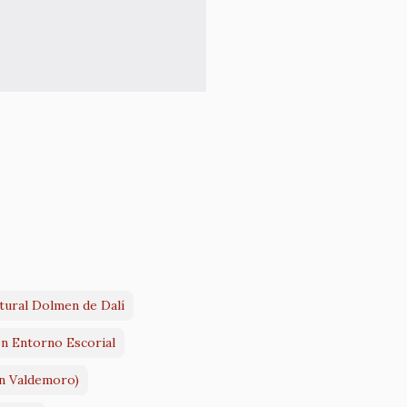
tural Dolmen de Dalí
ón Entorno Escorial
ón Valdemoro)