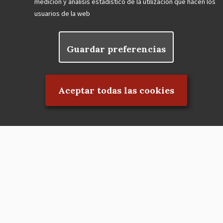
medición y análisis estadístico de la utilización que hacen los
usuarios de la web
Guardar preferencias
Rechazar el consentimiento
Aceptar todas las cookies
Asociación en defensa del Patrimonio
Histórico, Artístico, Cultural, Social y
Natural de la Comunidad de Madrid