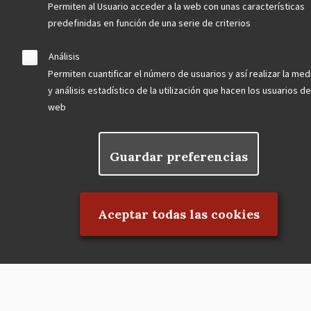
Permiten al Usuario acceder a la web con unas características
predefinidas en función de una serie de criterios
Análisis
Permiten cuantificar el número de usuarios y así realizar la med
y análisis estadístico de la utilización que hacen los usuarios de
web
Guardar preferencias
Asociación en defensa del Patrimonio
Rechazar el consentimiento
Histórico, Artístico, Cultural, Social y
Natural de la Comunidad de Madrid
Aceptar todas las cookies
blog
Menu
observatorio del patrimonio