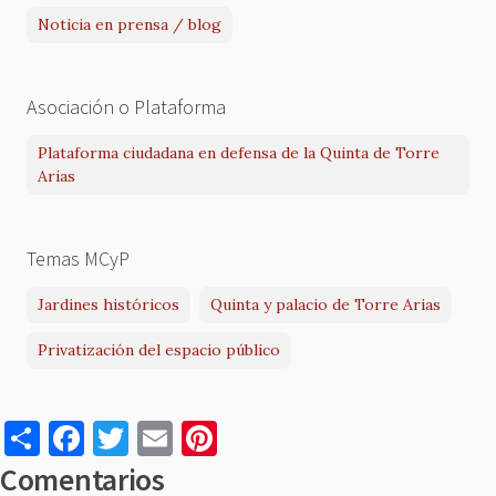
Noticia en prensa / blog
Asociación o Plataforma
Plataforma ciudadana en defensa de la Quinta de Torre
Arias
Temas MCyP
Jardines históricos
Quinta y palacio de Torre Arias
Privatización del espacio público
S
F
T
E
Pi
h
a
w
m
nt
Comentarios