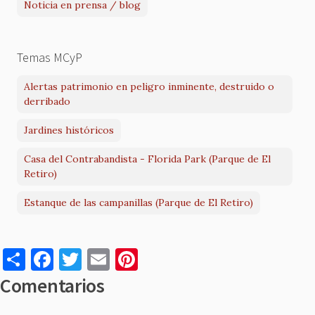
Noticia en prensa / blog
Temas MCyP
Alertas patrimonio en peligro inminente, destruido o
derribado
Jardines históricos
Casa del Contrabandista - Florida Park (Parque de El
Retiro)
Estanque de las campanillas (Parque de El Retiro)
S
F
T
E
Pi
h
a
w
m
nt
Comentarios
ar
c
it
ai
er