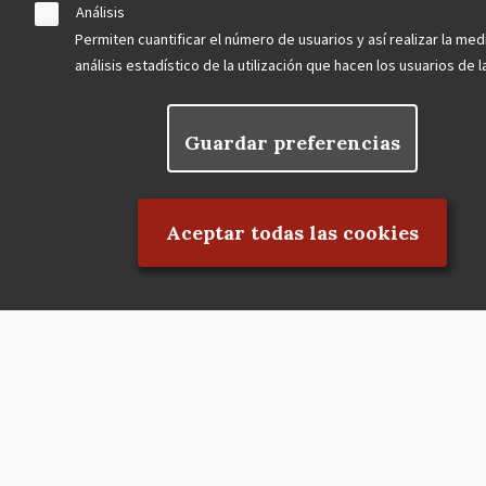
Análisis
Natural de la Comunidad de Madrid
Permiten cuantificar el número de usuarios y así realizar la med
análisis estadístico de la utilización que hacen los usuarios de 
blog
Guardar preferencias
Menu
observatorio del patrimonio
Rechazar el consentimiento
Footer
convocatorias
Aceptar todas las cookies
buscador avanzado
Nuestras redes