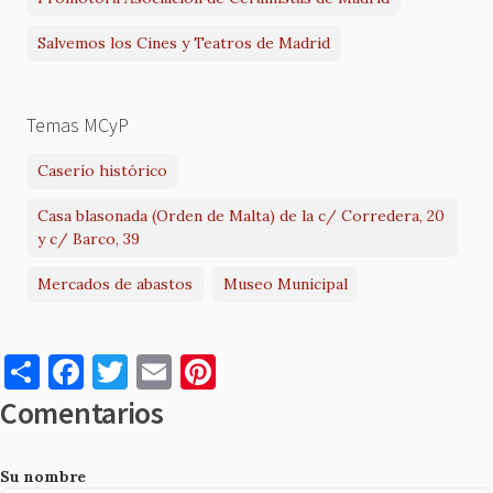
Salvemos los Cines y Teatros de Madrid
Temas MCyP
Caserío histórico
Casa blasonada (Orden de Malta) de la c/ Corredera, 20
y c/ Barco, 39
Mercados de abastos
Museo Municipal
S
F
T
E
Pi
h
a
w
m
nt
Comentarios
ar
c
it
ai
er
e
e
te
l
es
Su nombre