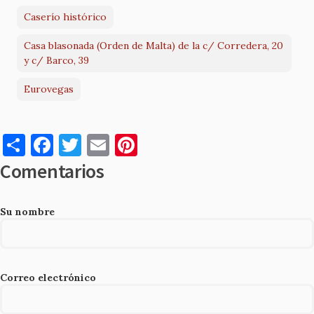
Caserío histórico
Casa blasonada (Orden de Malta) de la c/ Corredera, 20
y c/ Barco, 39
Eurovegas
S
F
T
E
Pi
h
a
w
m
nt
Comentarios
ar
c
it
ai
er
e
e
te
l
es
Su nombre
b
r
t
o
o
Correo electrónico
k