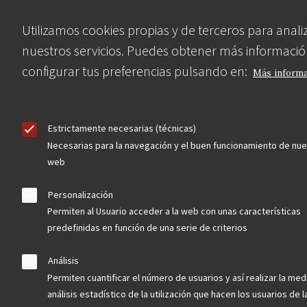
Menu
observatorio del patrimonio
Utilizamos cookies propias y de terceros para anali
Footer
nuestros servicios. Puedes obtener más informació
convocatorias
configurar tus preferencias pulsando en:
Más inform
buscador avanzado
Estrictamente necesarias (técnicas)
Nuestras redes
Necesarias para la navegación y el buen funcionamiento de nue
web
Personalización
Permiten al Usuario acceder a la web con unas características
predefinidas en función de una serie de criterios
Análisis
Permiten cuantificar el número de usuarios y así realizar la med
análisis estadístico de la utilización que hacen los usuarios de 
Contacta