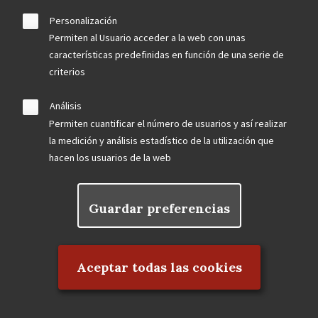
Personalización
SUBASTA SOLIDARIA: "Una Obra para una Gran
Permiten al Usuario acceder a la web con unas
Obra"
características predefinidas en función de una serie de
MICROMECENAZGO y SUBASTA: Restauración del
criterios
Gallinero del Palacio de Boadilla
Análisis
Permiten cuantificar el número de usuarios y así realizar
la medición y análisis estadístico de la utilización que
December 2013
hacen los usuarios de la web
ATENEA: Boletín Cultural nº 6 de la Asociación de
Amigos del Palacio de Boadilla del Monte
Guardar preferencias
Rechazar el consentimiento
Aceptar todas las cookies
November 2013
La semana de la Alerta Roja