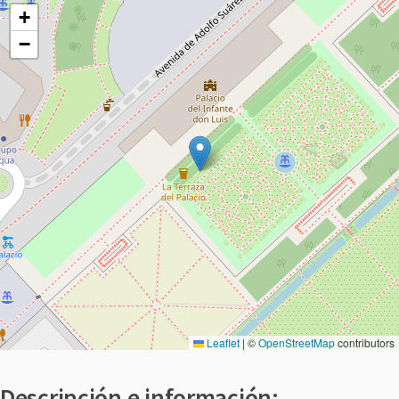
+
−
Leaflet
|
©
OpenStreetMap
contributors
Descripción e información: