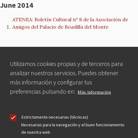
June 2014
ATENEA: Boletín Cultural nº 8 de la Asociación de
Amigos del Palacio de Boadilla del Monte
April 2014
Utilizamos cookies propias y de terceros para
analizar nuestros servicios. Puedes obtener
Presentación del proyecto de restauración del
más información y configurar tus
Gallinero del Palacio de Boadilla del Monte
preferencias pulsando en:
EXPOSICION DE OBRAS para la subasta solidaria
Más información
EXPOSICION DE OBRAS para la subasta solidaria
Estrictamente necesarias (técnicas)
Necesarias para la navegación y el buen funcionamiento
March 2014
de nuestra web