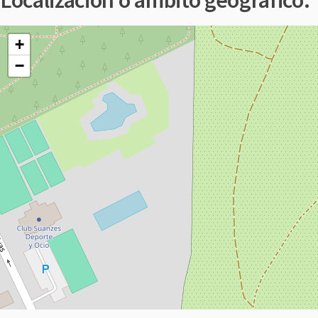
Localización o ámbito geográfico:
+
−