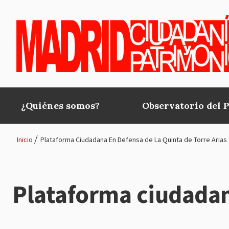
Pasar al contenido principal
¿Quiénes somos?
Observatorio del 
Main
navigation
Inicio
Plataforma Ciudadana En Defensa de La Quinta de Torre Arias
Ruta
de
Plataforma ciudadana
navegación