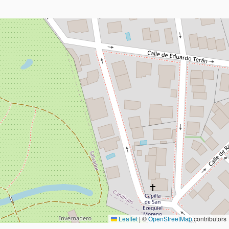
Leaflet
|
©
OpenStreetMap
contributors