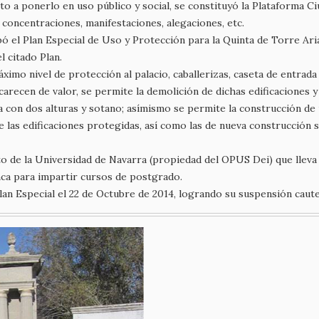
o a ponerlo en uso público y social, se constituyó la Plataforma C
concentraciones, manifestaciones, alegaciones, etc.
bó el Plan Especial de Uso y Protección para la Quinta de Torre Ar
l citado Plan.
áximo nivel de protección al palacio, caballerizas, caseta de entrad
arecen de valor, se permite la demolición de dichas edificaciones y 
ta con dos alturas y sotano; asímismo se permite la construcción de
 las edificaciones protegidas, así como las de nueva construcción se
to de la Universidad de Navarra (propiedad del OPUS Dei) que llev
inca para impartir cursos de postgrado.
an Especial el 22 de Octubre de 2014, logrando su suspensión caute