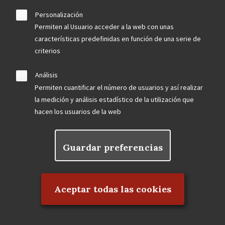
Personalización
Permiten al Usuario acceder a la web con unas
September 2023
características predefinidas en función de una serie de
criterios
El Frontón Beti-Jai abrirá visitas al público en 2024
La Dirección General de Patrimonio Cultural de la
Análisis
Comunidad de Madrid declarará Bien de Interés
Permiten cuantificar el número de usuarios y así realizar
Cultural la antigua Fábrica CLESA
la medición y análisis estadístico de la utilización que
Un tramo de los Jardines de las Vistillas en peligro
hacen los usuarios de la web
LOCALIZADAS TRES BARANDILLAS ORIGINALES
DEL HOTEL FLORIDA DE ANTONIO PALACIOS
Guardar preferencias
Rechazar el consentimiento
August 2023
Aceptar todas las cookies
Agua, patrimonio y biodiversidad en la comarca
escurialense