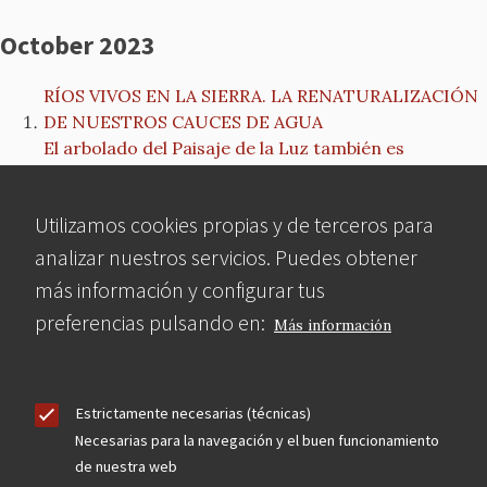
October 2023
RÍOS VIVOS EN LA SIERRA. LA RENATURALIZACIÓN
DE NUESTROS CAUCES DE AGUA
El arbolado del Paisaje de la Luz también es
Patrimonio Mundial
NOTA de PRENSA: MCyP inicia un proceso
Utilizamos cookies propias y de terceros para
contencioso administrativo contra el nuevo Plan
Especial para el Frontón Beti-Jai
analizar nuestros servicios. Puedes obtener
El boletín de la Escuela de Arquitectura de Toledo
más información y configurar tus
reflexiona sobre la reforma de Torres Blancas
preferencias pulsando en:
Más información
MCyP alega contra el Plan Especial de Protección de
Torres Blancas
Un Plan Especial para modificar el edificio ‘Torres
Blancas’, el prolegómeno de una muerte anunciada.
Estrictamente necesarias (técnicas)
CONFERENCIA La obra de Antonio Palacios
Necesarias para la navegación y el buen funcionamiento
de nuestra web