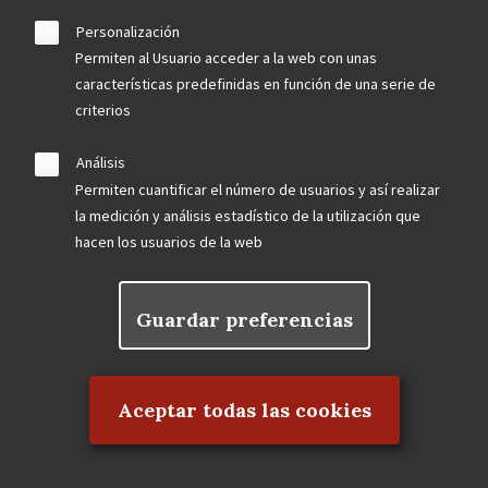
Personalización
Permiten al Usuario acceder a la web con unas
September 2023
características predefinidas en función de una serie de
criterios
El Frontón Beti-Jai abrirá visitas al público en 2024
La Dirección General de Patrimonio Cultural de la
Análisis
Comunidad de Madrid declarará Bien de Interés
Permiten cuantificar el número de usuarios y así realizar
Cultural la antigua Fábrica CLESA
la medición y análisis estadístico de la utilización que
Un tramo de los Jardines de las Vistillas en peligro
hacen los usuarios de la web
LOCALIZADAS TRES BARANDILLAS ORIGINALES
DEL HOTEL FLORIDA DE ANTONIO PALACIOS
Guardar preferencias
Rechazar el consentimiento
August 2023
Aceptar todas las cookies
Agua, patrimonio y biodiversidad en la comarca
escurialense