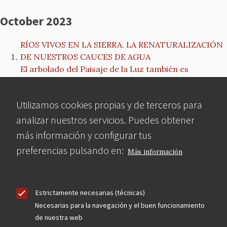
October 2023
RÍOS VIVOS EN LA SIERRA. LA RENATURALIZACIÓN
DE NUESTROS CAUCES DE AGUA
El arbolado del Paisaje de la Luz también es
Patrimonio Mundial
NOTA de PRENSA: MCyP inicia un proceso
Utilizamos cookies propias y de terceros para
contencioso administrativo contra el nuevo Plan
Especial para el Frontón Beti-Jai
analizar nuestros servicios. Puedes obtener
El boletín de la Escuela de Arquitectura de Toledo
más información y configurar tus
reflexiona sobre la reforma de Torres Blancas
preferencias pulsando en:
Más información
MCyP alega contra el Plan Especial de Protección de
Torres Blancas
Un Plan Especial para modificar el edificio ‘Torres
Blancas’, el prolegómeno de una muerte anunciada.
Estrictamente necesarias (técnicas)
CONFERENCIA La obra de Antonio Palacios
Necesarias para la navegación y el buen funcionamiento
de nuestra web